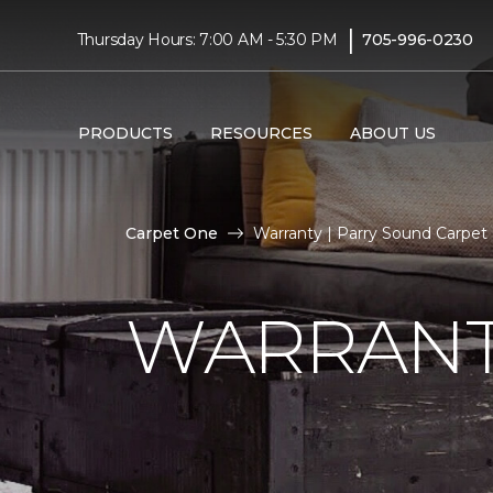
|
Thursday Hours: 7:00 AM - 5:30 PM
705-996-0230
PRODUCTS
RESOURCES
ABOUT US
Carpet One
Warranty | Parry Sound Carpe
WARRAN