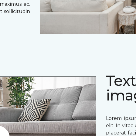
 maximus ac.
 sollicitudin
Text
ima
Lorem ipsum
elit. In vit
placerat fac