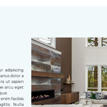
r adipiscing
arius dolor a
tra ut sapien
tae arcu eget
eque.
enim facilisis
ittis. Nulla