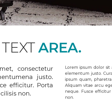
 TEXT
AREA.
met, consectetur
Lorem ipsum dolor sit a
elementum justo. Curabi
ementumena justo.
ipsum quam, pharetra u
e efficitur. Porta
Aliquam vitae arcu ege
neque. Fusce efficitur 
ilisis non.
non.