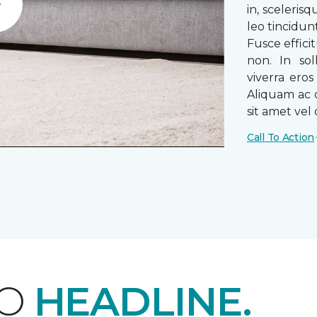
in, sceleris
Play
leo tincidun
Fusce efficit
non. In sol
viverra ero
Aliquam ac o
sit amet vel o
Call To Action
EO
HEADLINE.